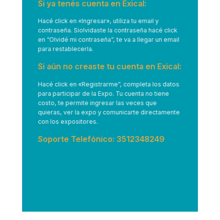
Si ya tenés cuenta en Exical:
Hacé click en
«Ingresar»
, utiliza tu email y
contraseña. Siolvidaste la contraseña hacé click
en “Olvidé mi contraseña”, te va a llegar un email
para restablecerla.
Si aún no creaste tu cuenta en Exical:
Hacé click en
«Registrarme”
, completa los datos
para participar de la Expo. Tu cuenta no tiene
costo, te permite ingresar las veces que
quieras, ver la expo y comunicarte directamente
con los expositores.
Soporte Telefónico: 3512348249