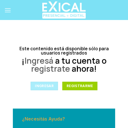
Skip
to
content
Este contenido está disponible sólo para
usuarios registrados
¡
Ingresá
a tu cuenta o
registrate
ahora!
INGRESAR
REGISTRARME
¿Necesitás Ayuda?