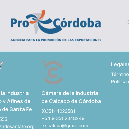
Legale
Término
Política
Cámara de la Industria
la Industria
de Calzado de Córdoba
o y Afines de
a de Santa Fe
(0351) 4229581
+54 9 351 2348249
555
exicalcba@gmail.com
adosantafe.org