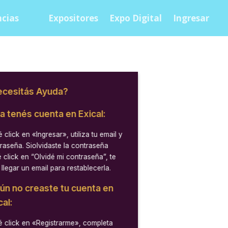
cias
Expositores
Expo Digital
Ingresar
cesitás Ayuda?
ya tenés cuenta en Exical:
 click en
«Ingresar»
, utiliza tu email y
raseña. Siolvidaste la contraseña
 click en “Olvidé mi contraseña”, te
 llegar un email para restablecerla.
aún no creaste tu cuenta en
cal:
 click en
«Registrarme»
, completa