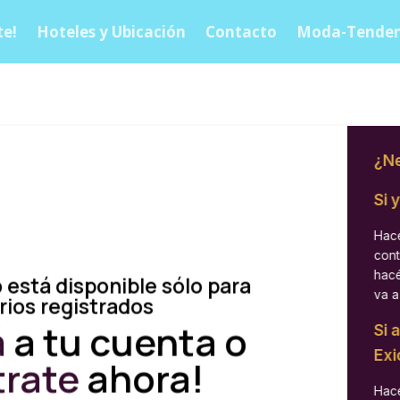
e!
Hoteles y Ubicación
Contacto
Moda-Tenden
¿Ne
Si 
Hacé
cont
hacé
 está disponible sólo para
va a
rios registrados
á
a tu cuenta o
Si 
Exi
trate
ahora!
Hacé