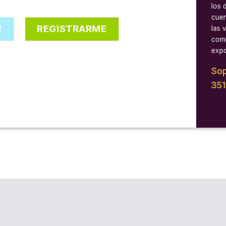
los 
cuen
R
REGISTRARME
las 
comu
expo
Sop
35