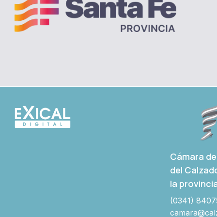
Cámara de 
del Calzad
la provinci
(0341) 8407
camara@calz