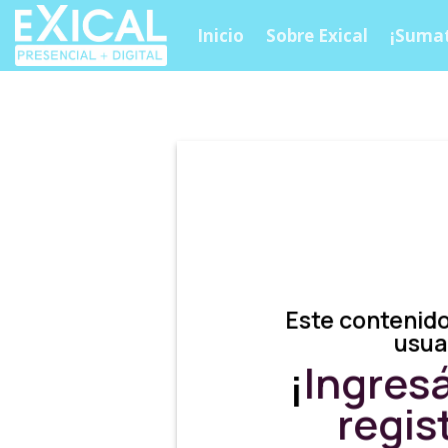
Skip
Inicio
Sobre Exical
¡Sumat
to
content
Este contenido
usua
¡
Ingres
regis