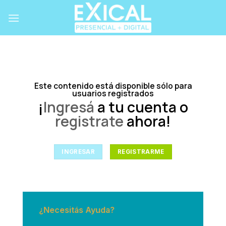
Skip
to
content
Este contenido está disponible sólo para
usuarios registrados
¡
Ingresá
a tu cuenta o
registrate
ahora!
INGRESAR
REGISTRARME
¿Necesitás Ayuda?