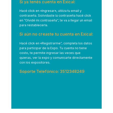
Si ya tenés cuenta en Exical:
Hacé click en
«Ingresar»
, utiliza tu email y
contraseña. Siolvidaste la contraseña hacé click
en “Olvidé mi contraseña”, te va a llegar un email
para restablecerla.
Si aún no creaste tu cuenta en Exical:
Hacé click en
«Registrarme”
, completa los datos
para participar de la Expo. Tu cuenta no tiene
costo, te permite ingresar las veces que
quieras, ver la expo y comunicarte directamente
con los expositores.
Soporte Telefónico: 3512348249