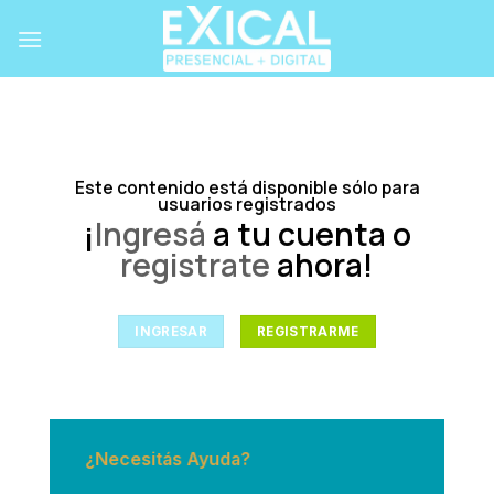
Skip
to
content
Este contenido está disponible sólo para
usuarios registrados
¡
Ingresá
a tu cuenta o
registrate
ahora!
INGRESAR
REGISTRARME
¿Necesitás Ayuda?