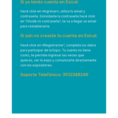
Si ya tenés cuenta en Exical:
Hacé click en
«Ingresar»
, utiliza tu email y
contraseña. Siolvidaste la contraseña hacé click
en “Olvidé mi contraseña”, te va a llegar un email
para restablecerla.
Si aún no creaste tu cuenta en Exical:
Hacé click en
«Registrarme”
, completa los datos
para participar de la Expo. Tu cuenta no tiene
costo, te permite ingresar las veces que
quieras, ver la expo y comunicarte directamente
con los expositores.
Soporte Telefónico: 3512348249