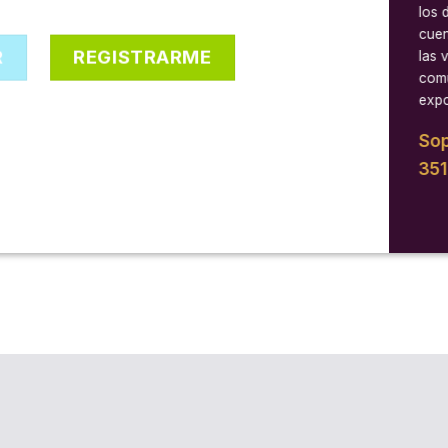
los 
cuen
R
REGISTRARME
las 
comu
expo
Sop
35