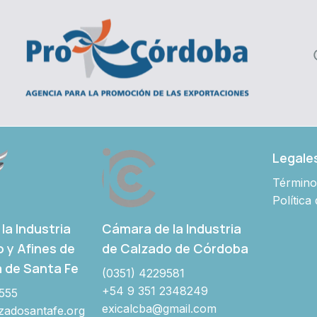
Legale
Término
Política
Cámara de la Industria
la Industria
de Calzado de Córdoba
o y Afines de
a de Santa Fe
(0351) 4229581
+54 9 351 2348249
555
exicalcba@gmail.com
adosantafe.org