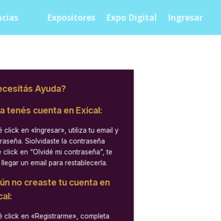
cias
Expositores
Expo Digital
Ingresar
cesitás Ayuda?
ya tenés cuenta en Exical:
 click en
«Ingresar»
, utiliza tu email y
raseña. Siolvidaste la contraseña
 click en “Olvidé mi contraseña”, te
 llegar un email para restablecerla.
aún no creaste tu cuenta en
cal:
 click en
«Registrarme»
, completa