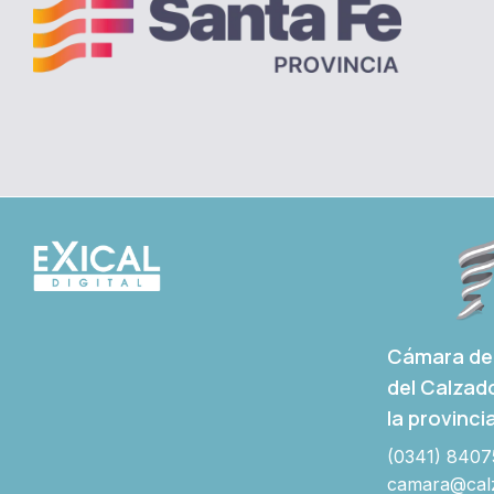
Cámara de 
del Calzad
la provinci
(0341) 8407
camara@calz