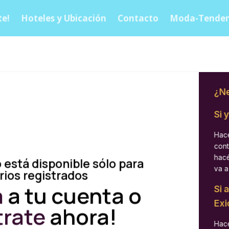
e!
Hoteles y Ubicación
Contacto
Moda-Tenden
¿Ne
Si 
Hacé
cont
hacé
 está disponible sólo para
va a
rios registrados
á
a tu cuenta o
Si 
Exi
trate
ahora!
Hacé