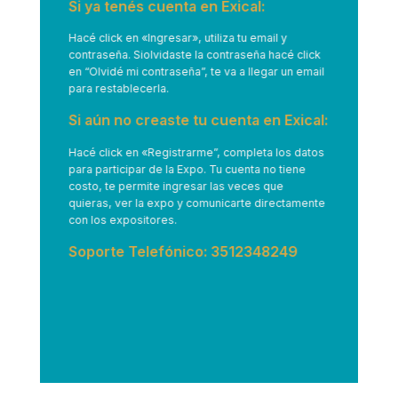
Si ya tenés cuenta en Exical:
Hacé click en
«Ingresar»
, utiliza tu email y
contraseña. Siolvidaste la contraseña hacé click
en “Olvidé mi contraseña”, te va a llegar un email
para restablecerla.
Si aún no creaste tu cuenta en Exical:
Hacé click en
«Registrarme”
, completa los datos
para participar de la Expo. Tu cuenta no tiene
costo, te permite ingresar las veces que
quieras, ver la expo y comunicarte directamente
con los expositores.
Soporte Telefónico: 3512348249