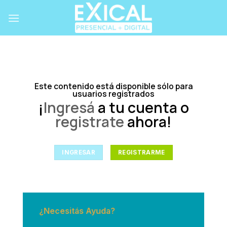
Skip
to
content
Este contenido está disponible sólo para
usuarios registrados
¡
Ingresá
a tu cuenta o
registrate
ahora!
INGRESAR
REGISTRARME
¿Necesitás Ayuda?