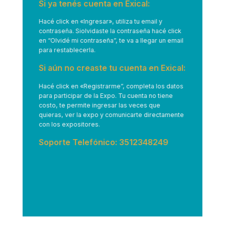
Si ya tenés cuenta en Exical:
Hacé click en
«Ingresar»
, utiliza tu email y
contraseña. Siolvidaste la contraseña hacé click
en “Olvidé mi contraseña”, te va a llegar un email
para restablecerla.
Si aún no creaste tu cuenta en Exical:
Hacé click en
«Registrarme”
, completa los datos
para participar de la Expo. Tu cuenta no tiene
costo, te permite ingresar las veces que
quieras, ver la expo y comunicarte directamente
con los expositores.
Soporte Telefónico: 3512348249