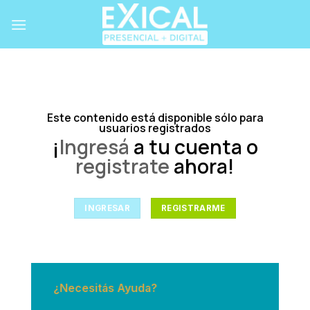
Skip
to
content
Este contenido está disponible sólo para
usuarios registrados
¡
Ingresá
a tu cuenta o
registrate
ahora!
INGRESAR
REGISTRARME
¿Necesitás Ayuda?