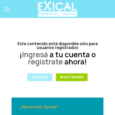
Skip
to
content
Este contenido está disponible sólo para
usuarios registrados
¡
Ingresá
a tu cuenta o
registrate
ahora!
INGRESAR
REGISTRARME
¿Necesitás Ayuda?