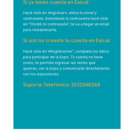
Si ya tenés cuenta en Exical:
Hacé click en
«Ingresar»
, utiliza tu email y
contraseña. Siolvidaste la contraseña hacé click
en “Olvidé mi contraseña”, te va a llegar un email
para restablecerla.
Si aún no creaste tu cuenta en Exical:
Hacé click en
«Registrarme”
, completa los datos
para participar de la Expo. Tu cuenta no tiene
costo, te permite ingresar las veces que
quieras, ver la expo y comunicarte directamente
con los expositores.
Soporte Telefónico: 3512348249