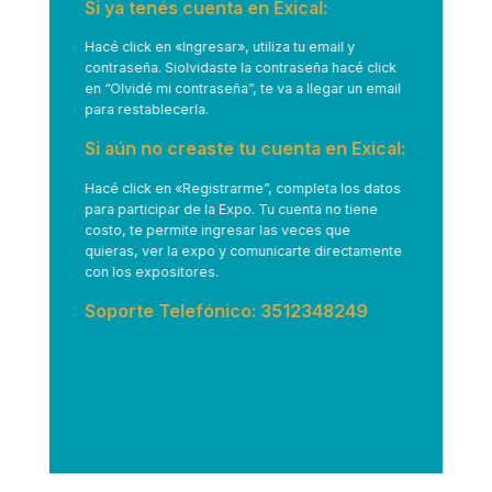
Si ya tenés cuenta en Exical:
Hacé click en
«Ingresar»
, utiliza tu email y
contraseña. Siolvidaste la contraseña hacé click
en “Olvidé mi contraseña”, te va a llegar un email
para restablecerla.
Si aún no creaste tu cuenta en Exical:
Hacé click en
«Registrarme”
, completa los datos
para participar de la Expo. Tu cuenta no tiene
costo, te permite ingresar las veces que
quieras, ver la expo y comunicarte directamente
con los expositores.
Soporte Telefónico: 3512348249