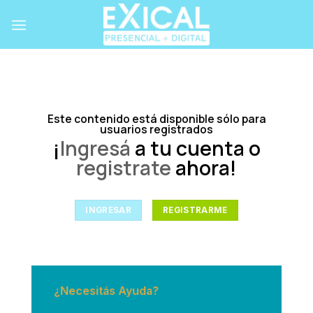
Skip
to
content
Este contenido está disponible sólo para
usuarios registrados
¡
Ingresá
a tu cuenta o
registrate
ahora!
INGRESAR
REGISTRARME
¿Necesitás Ayuda?