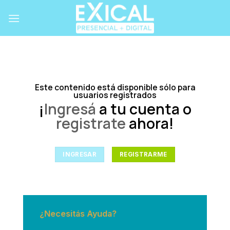
Skip
to
content
Este contenido está disponible sólo para
usuarios registrados
¡
Ingresá
a tu cuenta o
registrate
ahora!
INGRESAR
REGISTRARME
¿Necesitás Ayuda?