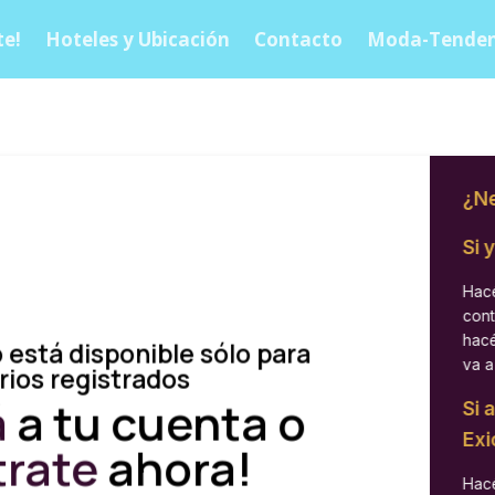
e!
Hoteles y Ubicación
Contacto
Moda-Tenden
¿Ne
Si 
Hacé
cont
hacé
 está disponible sólo para
va a
rios registrados
á
a tu cuenta o
Si 
Exi
trate
ahora!
Hacé