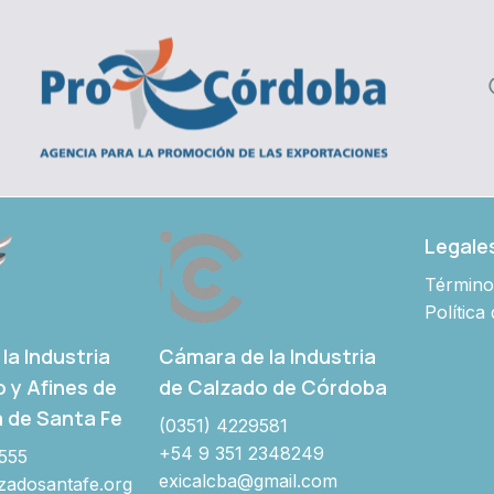
Legale
Término
Política
Cámara de la Industria
la Industria
de Calzado de Córdoba
o y Afines de
a de Santa Fe
(0351) 4229581
+54 9 351 2348249
555
exicalcba@gmail.com
adosantafe.org