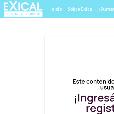
Skip
Inicio
Sobre Exical
¡Sumat
to
content
Este contenido
usua
¡
Ingres
regis