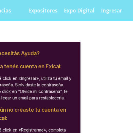
cias
Expositores
Expo Digital
Ingresar
cesitás Ayuda?
ya tenés cuenta en Exical:
 click en
«Ingresar»
, utiliza tu email y
raseña. Siolvidaste la contraseña
 click en “Olvidé mi contraseña”, te
 llegar un email para restablecerla.
aún no creaste tu cuenta en
cal:
 click en
«Registrarme»
, completa