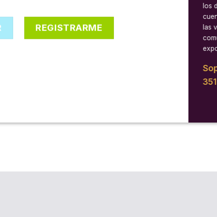
los 
cuen
R
REGISTRARME
las 
comu
expo
Sop
35