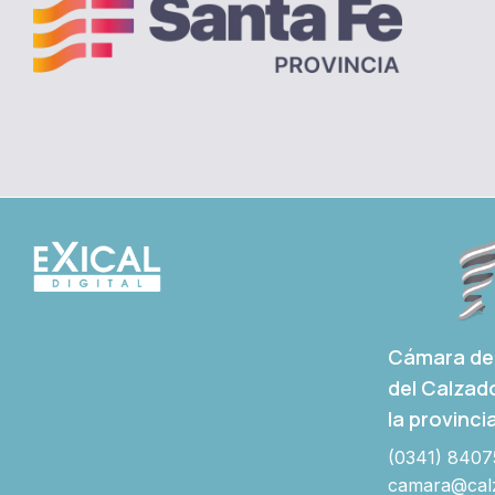
Cámara de 
del Calzad
la provinci
(0341) 8407
camara@calz