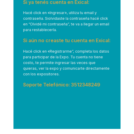
Si ya tenés cuenta en Exical:
Hacé click en
«Ingresar»
, utiliza tu email y
contraseña. Siolvidaste la contraseña hacé click
en “Olvidé mi contraseña”, te va a llegar un email
para restablecerla.
Si aún no creaste tu cuenta en Exical:
Hacé click en
«Registrarme”
, completa los datos
para participar de la Expo. Tu cuenta no tiene
costo, te permite ingresar las veces que
quieras, ver la expo y comunicarte directamente
con los expositores.
Soporte Telefónico: 3512348249