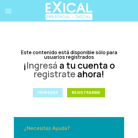
Skip
to
content
Este contenido está disponible sólo para
usuarios registrados
¡
Ingresá
a tu cuenta o
registrate
ahora!
INGRESAR
REGISTRARME
¿Necesitás Ayuda?