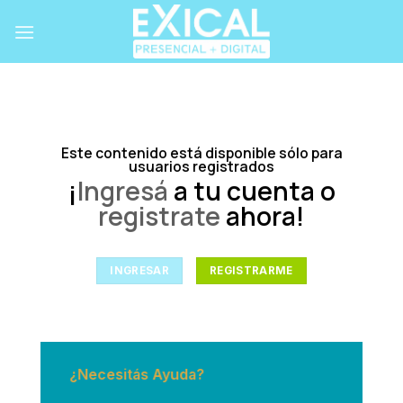
Skip
to
content
Este contenido está disponible sólo para
usuarios registrados
¡
Ingresá
a tu cuenta o
registrate
ahora!
INGRESAR
REGISTRARME
¿Necesitás Ayuda?