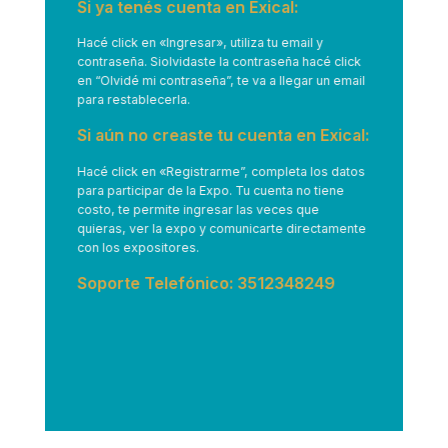
Si ya tenés cuenta en Exical:
Hacé click en
«Ingresar»
, utiliza tu email y
contraseña. Siolvidaste la contraseña hacé click
en “Olvidé mi contraseña”, te va a llegar un email
para restablecerla.
Si aún no creaste tu cuenta en Exical:
Hacé click en
«Registrarme”
, completa los datos
para participar de la Expo. Tu cuenta no tiene
costo, te permite ingresar las veces que
quieras, ver la expo y comunicarte directamente
con los expositores.
Soporte Telefónico: 3512348249