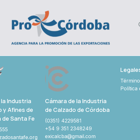
Legale
Término
Política
Cámara de la Industria
la Industria
de Calzado de Córdoba
o y Afines de
a de Santa Fe
(0351) 4229581
+54 9 351 2348249
555
exicalcba@gmail.com
adosantafe.org