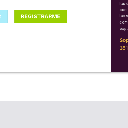
los 
cuen
R
REGISTRARME
las 
comu
expo
Sop
35