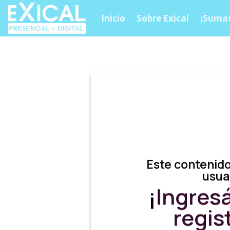
Skip
Inicio
Sobre Exical
¡Sumat
to
content
Este contenido
usua
¡
Ingres
regis