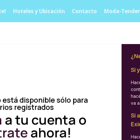
e!
Hoteles y Ubicación
Contacto
Moda-Tenden
¿Ne
Si 
Hacé
cont
hacé
 está disponible sólo para
va a
rios registrados
á
a tu cuenta o
Si 
Exi
trate
ahora!
Hacé