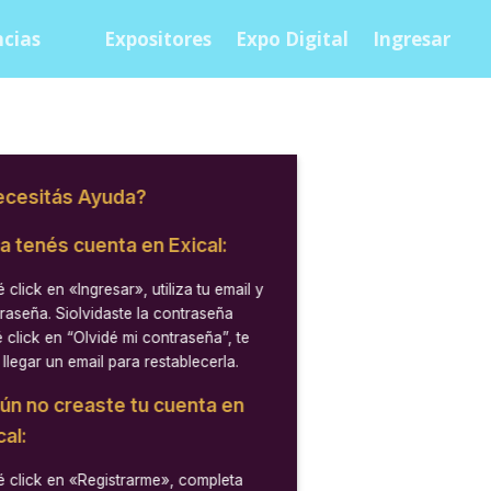
cias
Expositores
Expo Digital
Ingresar
cesitás Ayuda?
ya tenés cuenta en Exical:
 click en
«Ingresar»
, utiliza tu email y
raseña. Siolvidaste la contraseña
 click en “Olvidé mi contraseña”, te
 llegar un email para restablecerla.
aún no creaste tu cuenta en
cal:
 click en
«Registrarme»
, completa