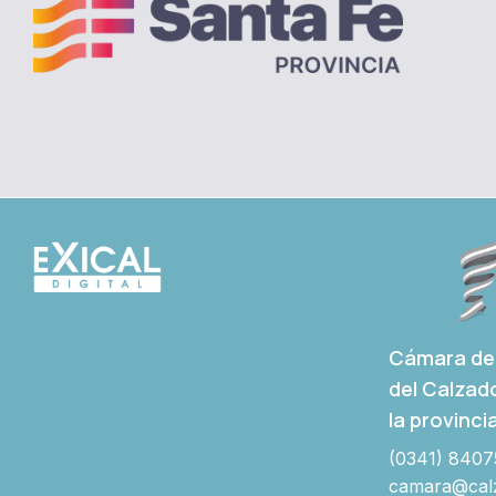
Cámara de 
del Calzad
la provinci
(0341) 8407
camara@calz