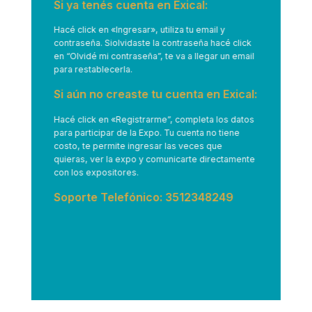
Si ya tenés cuenta en Exical:
Hacé click en
«Ingresar»
, utiliza tu email y
contraseña. Siolvidaste la contraseña hacé click
en “Olvidé mi contraseña”, te va a llegar un email
para restablecerla.
Si aún no creaste tu cuenta en Exical:
Hacé click en
«Registrarme”
, completa los datos
para participar de la Expo. Tu cuenta no tiene
costo, te permite ingresar las veces que
quieras, ver la expo y comunicarte directamente
con los expositores.
Soporte Telefónico: 3512348249