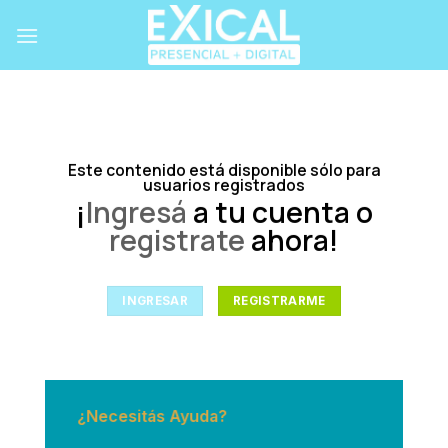
Skip
to
content
Este contenido está disponible sólo para
usuarios registrados
¡
Ingresá
a tu cuenta o
registrate
ahora!
INGRESAR
REGISTRARME
¿Necesitás Ayuda?