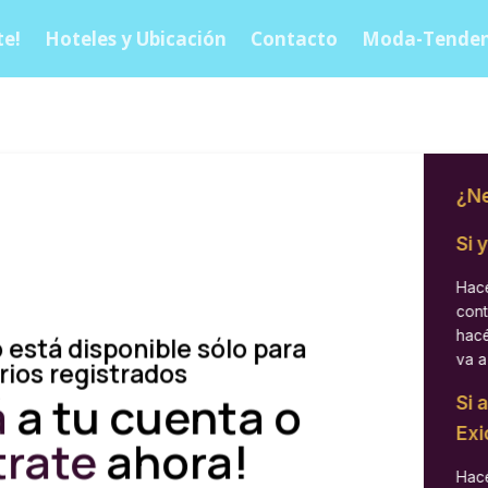
e!
Hoteles y Ubicación
Contacto
Moda-Tenden
¿Ne
Si 
Hacé
cont
hacé
 está disponible sólo para
va a
rios registrados
á
a tu cuenta o
Si 
Exi
trate
ahora!
Hacé