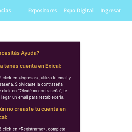
cias
Expositores
Expo Digital
Ingresar
cesitás Ayuda?
ya tenés cuenta en Exical:
 click en
«Ingresar»
, utiliza tu email y
raseña. Siolvidaste la contraseña
 click en “Olvidé mi contraseña”, te
 llegar un email para restablecerla.
aún no creaste tu cuenta en
cal:
 click en
«Registrarme»
, completa