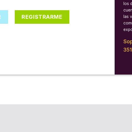
los 
cuen
R
REGISTRARME
las 
comu
expo
Sop
35