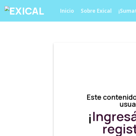
Skip
Inicio
Sobre Exical
¡Sumat
to
content
Este contenido
usua
¡
Ingres
regis