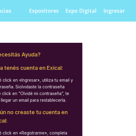
cias
Expositores
Expo Digital
Ingresar
cesitás Ayuda?
ya tenés cuenta en Exical:
 click en
«Ingresar»
, utiliza tu email y
raseña. Siolvidaste la contraseña
 click en “Olvidé mi contraseña”, te
 llegar un email para restablecerla.
aún no creaste tu cuenta en
cal:
 click en
«Registrarme»
, completa