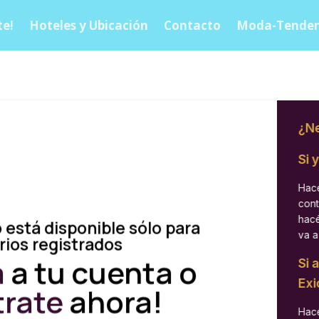
e!
Hoteles y Ubicación
Contacto
Moda-Tenden
¿Ne
Si 
Hacé
cont
hacé
 está disponible sólo para
va a
rios registrados
á
a tu cuenta o
Si 
Exi
trate
ahora!
Hacé