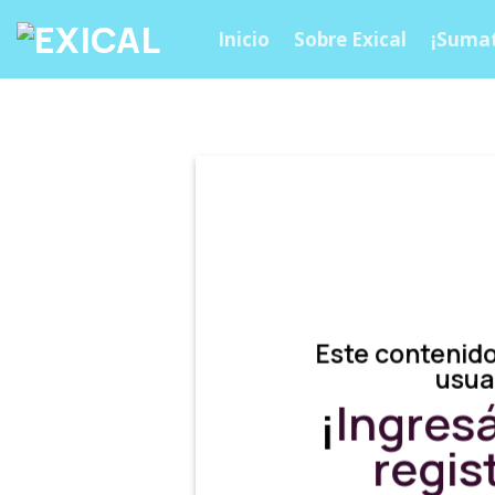
Skip
Inicio
Sobre Exical
¡Sumat
to
content
Este contenido
usua
¡
Ingres
regis