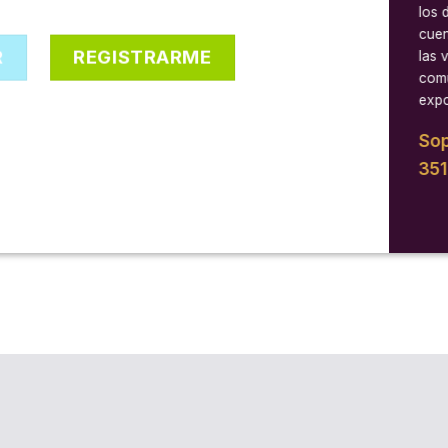
los 
cuen
R
REGISTRARME
las 
comu
expo
Sop
35