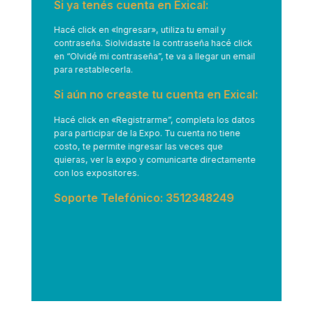
Si ya tenés cuenta en Exical:
Hacé click en
«Ingresar»
, utiliza tu email y
contraseña. Siolvidaste la contraseña hacé click
en “Olvidé mi contraseña”, te va a llegar un email
para restablecerla.
Si aún no creaste tu cuenta en Exical:
Hacé click en
«Registrarme”
, completa los datos
para participar de la Expo. Tu cuenta no tiene
costo, te permite ingresar las veces que
quieras, ver la expo y comunicarte directamente
con los expositores.
Soporte Telefónico: 3512348249