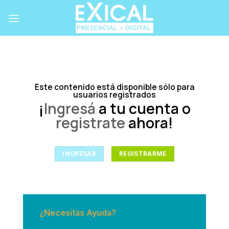
Skip
to
content
Este contenido está disponible sólo para
usuarios registrados
¡
Ingresá
a tu cuenta o
registrate
ahora!
INGRESAR
REGISTRARME
¿Necesitás Ayuda?