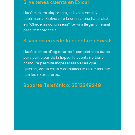
Si ya tenés cuenta en Exical:
Hacé click en
«Ingresar»
, utiliza tu email y
contraseña. Siolvidaste la contraseña hacé click
en “Olvidé mi contraseña”, te va a llegar un email
para restablecerla.
Si aún no creaste tu cuenta en Exical:
Hacé click en
«Registrarme”
, completa los datos
para participar de la Expo. Tu cuenta no tiene
costo, te permite ingresar las veces que
quieras, ver la expo y comunicarte directamente
con los expositores.
Soporte Telefónico: 3512348249