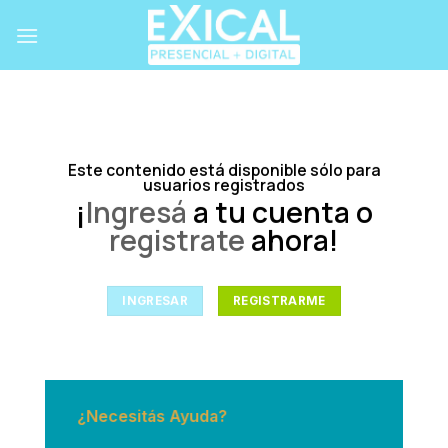
Skip
to
content
Este contenido está disponible sólo para
usuarios registrados
¡
Ingresá
a tu cuenta o
registrate
ahora!
INGRESAR
REGISTRARME
¿Necesitás Ayuda?