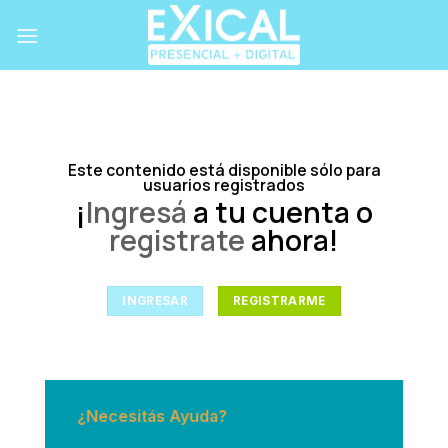
Skip
to
content
Este contenido está disponible sólo para
usuarios registrados
¡
Ingresá
a tu cuenta o
registrate
ahora!
INGRESAR
REGISTRARME
¿Necesitás Ayuda?