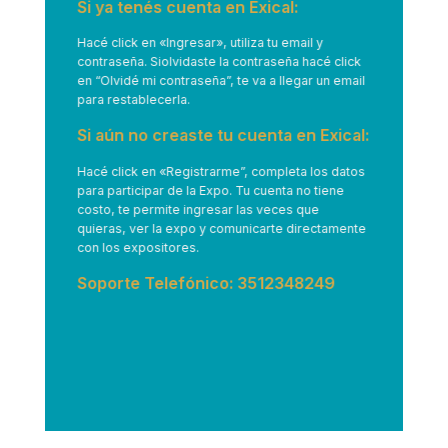
Si ya tenés cuenta en Exical:
Hacé click en
«Ingresar»
, utiliza tu email y
contraseña. Siolvidaste la contraseña hacé click
en “Olvidé mi contraseña”, te va a llegar un email
para restablecerla.
Si aún no creaste tu cuenta en Exical:
Hacé click en
«Registrarme”
, completa los datos
para participar de la Expo. Tu cuenta no tiene
costo, te permite ingresar las veces que
quieras, ver la expo y comunicarte directamente
con los expositores.
Soporte Telefónico: 3512348249