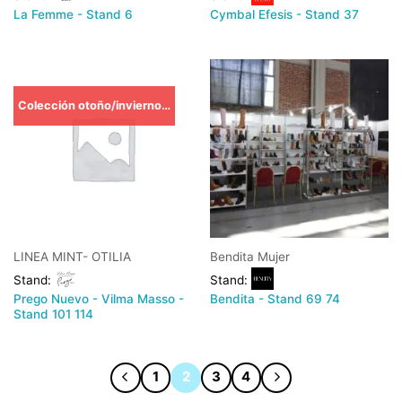
La Femme - Stand 6
Cymbal Efesis - Stand 37
Colección otoño/invierno TRIBECA-
LINEA MINT- OTILIA
Bendita Mujer
Stand:
Stand:
Prego Nuevo - Vilma Masso -
Bendita - Stand 69 74
Stand 101 114
1
2
3
4