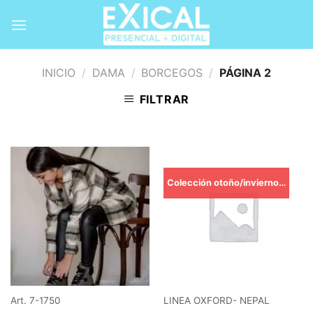
Skip
to
content
INICIO
/
DAMA
/
BORCEGOS
/
PÁGINA 2
FILTRAR
Colección otoño/invierno TRIBECA-
Art. 7-1750
LINEA OXFORD- NEPAL