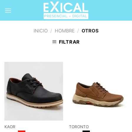
Skip
to
content
INICIO
/
HOMBRE
/
OTROS
FILTRAR
KAOR
TORONTO