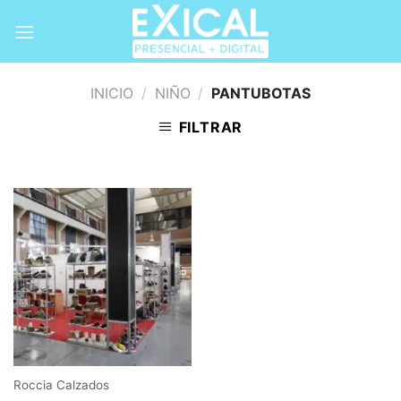
Skip
to
content
INICIO
/
NIÑO
/
PANTUBOTAS
FILTRAR
Roccia Calzados