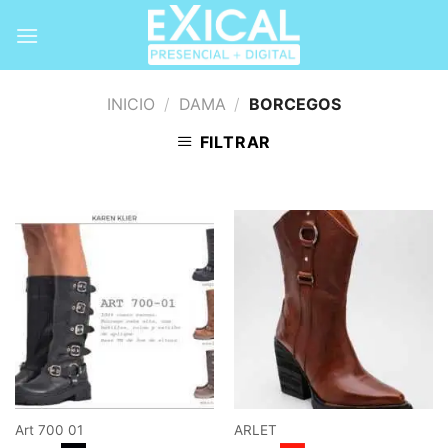
Skip
to
content
INICIO
/
DAMA
/
BORCEGOS
FILTRAR
Art 700 01
ARLET