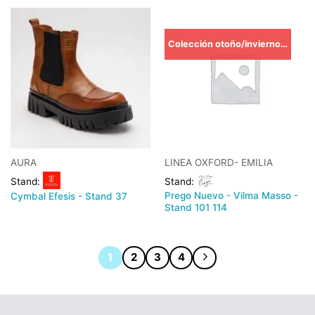
Colección otoño/invierno TRIBECA-
AURA
LINEA OXFORD- EMILIA
Stand:
Stand:
Prego Nuevo - Vilma Masso -
Cymbal Efesis - Stand 37
Stand 101 114
1
2
3
4