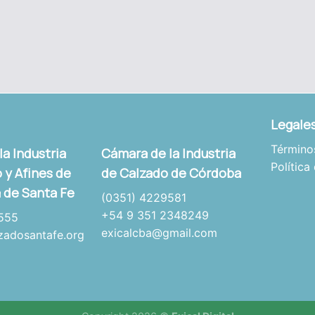
Legale
Término
a Industria
Cámara de la Industria
Política
 y Afines de
de Calzado de Córdoba
a de Santa Fe
(0351) 4229581
+54 9 351 2348249
555
exicalcba@gmail.com
adosantafe.org