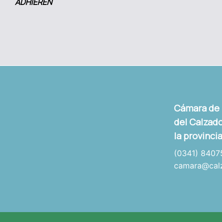
ADHIEREN
Cámara de l
del Calzado
la provinci
(0341) 8407
camara@calz