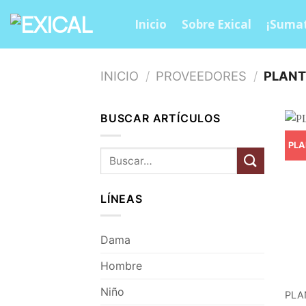
Skip
Inicio
Sobre Exical
¡Sumat
to
content
INICIO
/
PROVEEDORES
/
PLANT
BUSCAR ARTÍCULOS
PLA
Buscar
por:
LÍNEAS
Dama
Hombre
Niño
PLA