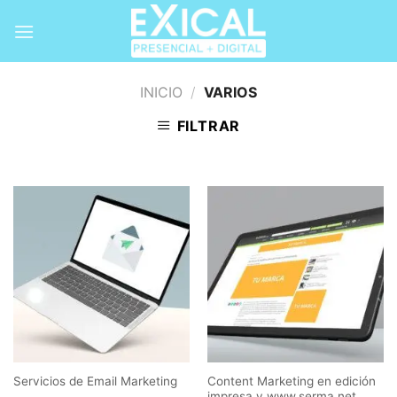
Skip
to
content
INICIO
/
VARIOS
FILTRAR
Content Marketing en edición
Servicios de Email Marketing
impresa y www.serma.net